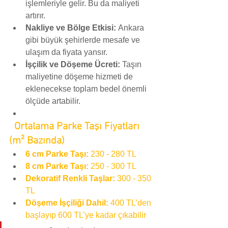
işlemleriyle gelir. Bu da maliyeti 
artırır.
Nakliye ve Bölge Etkisi:
 Ankara 
gibi büyük şehirlerde mesafe ve 
ulaşım da fiyata yansır.
İşçilik ve Döşeme Ücreti:
 Taşın 
maliyetine döşeme hizmeti de 
eklenecekse toplam bedel önemli 
ölçüde artabilir.
Ortalama Parke Taşı Fiyatları 
(m² Bazında)
6 cm Parke Taşı:
 230 - 280 TL
8 cm Parke Taşı:
 250 - 300 TL
Dekoratif Renkli Taşlar:
 300 - 350 
TL
Döşeme İşçiliği Dahil:
 400 TL’den 
başlayıp 600 TL’ye kadar çıkabilir