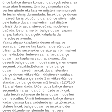
önce bahçe duvarı konusunda birçok referansa
imza atan firmamız tüm bu çalışmaları söz
verilen günde eksiksiz ve müşteri memnuniyeti
ile teslim etmiş durumdadır. İncek bahçe duvarı
maliyetli bir iş olduğunu daha önce söylemiştik
peki bahçe duvarı maliyetini nasıl düşüre
biliriz? Bu birazda isteyeceğiniz modellere
bağlıdır. Betonarme bir bahçe duvarı yapımı
ahşap kalıplarla da çelik kalıplarla da
neredeyse aynıdır.
Yalnız ahşap kalıplarda desen olmaz ve
sonradan üzerine taş kaplama gereği duya
bilirsiniz. Bu seçenekler de size ayrı bir maliyet
demektir.Eğer ilerleyen zamanlarda bahçe
duvarınıza kaplama yaptıracaksanız düz
desenli bahçe duvarı modeli sizin için en uygun
seçenek olacaktır.Betonarme bir bahçe
duvarının maliyetini ancak duvar istenilen
bahçe duvarı yüksekliğini düşürerek sağlaya
bilirsiniz. Ankara içersinde 1 m yüksekliğinde
standart bir bahçe duvarı m2 fiyatları 120/150
TL aralıkların dadır. Diğer ucuz bahçe duvarı
seçenekleri arasında günümüzde artık çok
fazla tercih edilmese de bims duvar modelleri
de mevcuttur. Ömrü betonarme bahçe duvarı
kadar olmasa kısa vadelerde işinizi görecektir.
Sizlere İncek bahçe duvarı ve incekte diğer
çevre düzenleme işlerinde hizmet veren