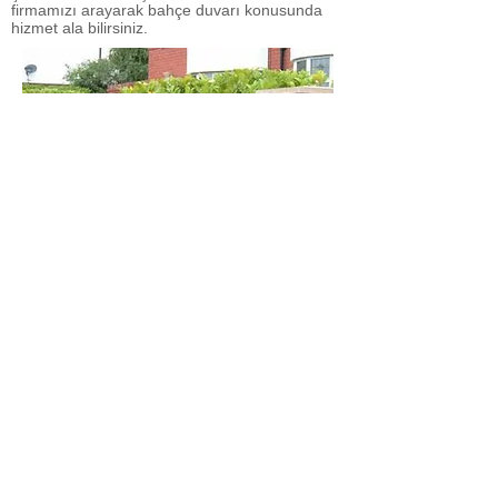
firmamızı arayarak bahçe duvarı konusunda
hizmet ala bilirsiniz.
Hemen Ara
Uzman Demeyimi ile "Kilit Parke
Taşı Ankara" Hizmetinizde
Sadece bizi aramanız yeterli.