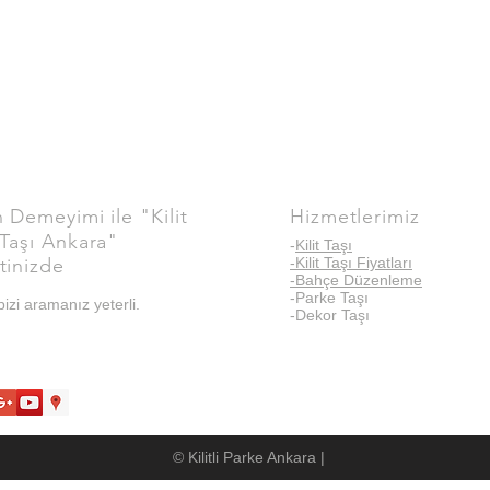
Demeyimi ile "Kilit
Hizmetlerimiz
Taşı Ankara"
-
Kilit Taşı
tinizde
-Kilit Taşı Fiyatları
-Bahçe Düzenleme
-Parke Taşı
izi aramanız yeterli.
-Dekor Taşı
© Kilitli Parke Ankara |