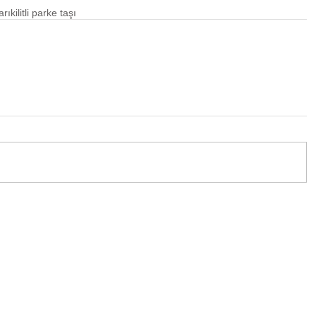
ları
kilitli parke taşı