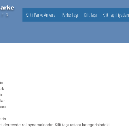
Parke
ara
Kilitli Parke Ankara
Parke Taşı
Kilit Taşı
Kilit Taşı Fiyatları
in 
ark 
r. 
lar 
ması 
erin 
i derecede rol oynamaktadır. Kilit taşı ustası kategorisindeki 