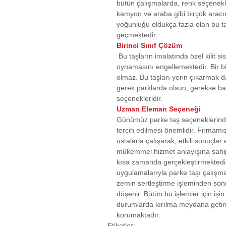
bütün çalışmalarda, renk seçenekle
kamyon ve araba gibi birçok aracın 
yoğunluğu oldukça fazla olan bu ta
geçmektedir.
Birinci Sınıf Çözüm
 Bu taşların imalatında özel kilit sistemleri uygulanmaktadır. Bu kilit sistemi, taşın yerinden 
oynamasını engellemektedir. Bir b
olmaz. Bu taşları yerin çıkarmak da
gerek parklarda olsun, gerekse bahç
seçenekleridir.
Uzman Eleman Seçeneği
Günümüz parke taş seçeneklerinde 
tercih edilmesi önemlidir. Firmamız,
ustalarla çalışarak, etkili sonuçlar 
mükemmel hizmet anlayışına sahip 
kısa zamanda gerçekleştirmektedir. 
uygulamalarıyla parke taşı çalışm
zemin sertleştirme işleminden son
döşenir. Bütün bu işlemler için işi
durumlarda kırılma meydana getirme
korumaktadır.  
Etiketler: