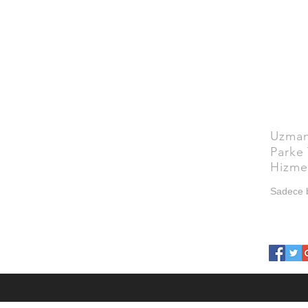
Uzman 
Parke 
Hizme
Sadece b