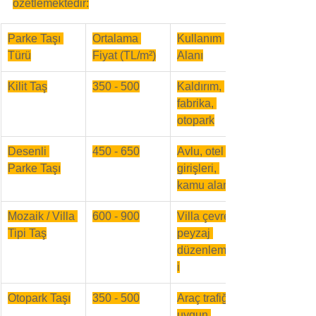
özetlemektedir:
Parke Taşı 
Ortalama 
Kullanım 
Türü
Fiyat (TL/m²)
Alanı
Kilit Taş
350 - 500
Kaldırım, 
fabrika, 
otopark
Desenli 
450 - 650
Avlu, otel 
Parke Taşı
girişleri, 
kamu alanları
Mozaik / Villa 
600 - 900
Villa çevresi, 
Tipi Taş
peyzaj 
düzenlemeler
i
Otopark Taşı
350 - 500
Araç trafiğine 
uygun 