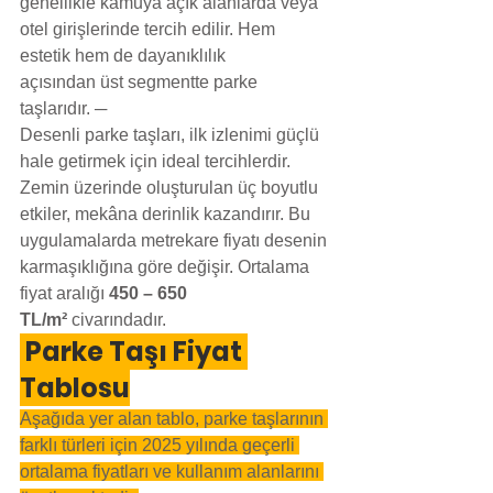
genellikle kamuya açık alanlarda veya 
otel girişlerinde tercih edilir. Hem 
estetik hem de dayanıklılık 
açısından üst segmentte parke 
taşlarıdır. ─
Desenli parke taşları, ilk izlenimi güçlü 
hale getirmek için ideal tercihlerdir. 
Zemin üzerinde oluşturulan üç boyutlu 
etkiler, mekâna derinlik kazandırır. Bu 
uygulamalarda metrekare fiyatı desenin 
karmaşıklığına göre değişir. Ortalama 
fiyat aralığı 
450 – 650 
TL/m²
 civarındadır.
 Parke Taşı Fiyat 
Tablosu
Aşağıda yer alan tablo, parke taşlarının 
farklı türleri için 2025 yılında geçerli 
ortalama fiyatları ve kullanım alanlarını 