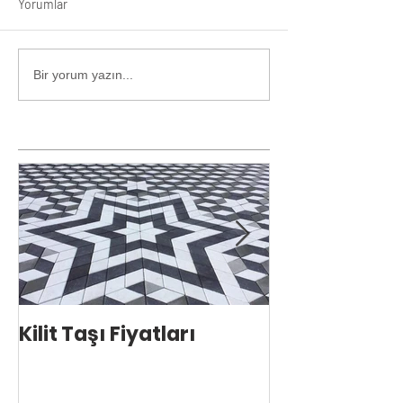
Yorumlar
Bir yorum yazın...
Kilit Taşı Fiyatları
Kilit Taşı Ust